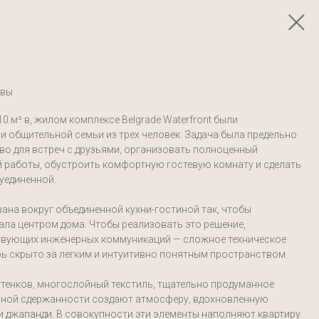
авы
 м² в, жилом комплексе Belgrade Waterfront были
и общительной семьи из трех человек. Задача была предельно
во для встреч с друзьями, организовать полноценный
 работы, обустроить комфортную гостевую комнату и сделать
уединенной.
ана вокруг объединенной кухни-гостиной так, чтобы
ала центром дома. Чтобы реализовать это решение,
твующих инженерных коммуникаций — сложное техническое
рь скрыто за легким и интуитивно понятным пространством.
ттенков, многослойный текстиль, тщательно продуманное
ьной сдержанности создают атмосферу, вдохновленную
 и джапанди. В совокупности эти элементы наполняют квартиру