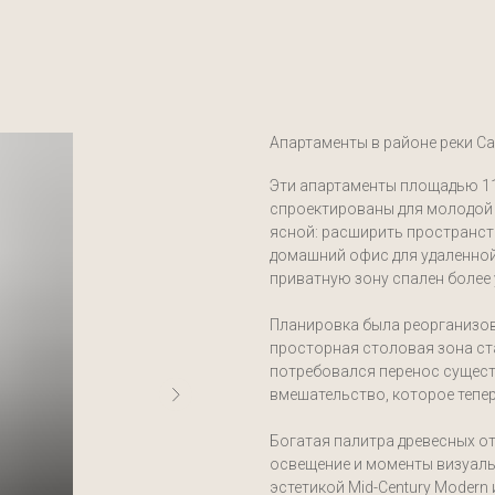
Апартаменты в районе реки С
Эти апартаменты площадью 110
спроектированы для молодой 
ясной: расширить пространст
домашний офис для удаленной
приватную зону спален более 
Планировка была реорганизов
просторная столовая зона ст
потребовался перенос сущес
вмешательство, которое тепе
Богатая палитра древесных о
освещение и моменты визуал
эстетикой Mid-Century Modern